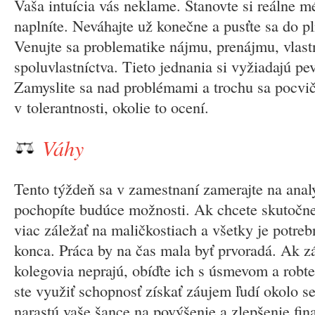
Vaša intuícia vás neklame. Stanovte si reálne mé
naplníte. Neváhajte už konečne a pusťte sa do pl
Venujte sa problematike nájmu, prenájmu, vlast
spoluvlastníctva. Tieto jednania si vyžiadajú pe
Zamyslite sa nad problémami a trochu sa pocvič
v tolerantnosti, okolie to ocení.
Váhy
Tento týždeň sa v zamestnaní zamerajte na analý
pochopíte budúce možnosti. Ak chcete skutočne
viac záležať na maličkostiach a všetky je potre
konca. Práca by na čas mala byť prvoradá. Ak zá
kolegovia neprajú, obíďte ich s úsmevom a robte
ste využiť schopnosť získať záujem ľudí okolo 
narastú vaše šance na povýšenie a zlepšenie fina