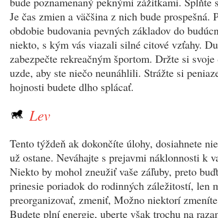
bude poznamenaný peknými zážitkami. Splňte si
Je čas zmien a väčšina z nich bude prospešná. P
obdobie budovania pevných základov do budúcno
niekto, s kým vás viazali silné citové vzťahy. 
zabezpečte rekreačným športom. Držte si svoje 
uzde, aby ste niečo neunáhlili. Strážte si peniaz
hojnosti budete dlho splácať.
Lev
Tento týždeň ak dokončíte úlohy, dosiahnete ni
už ostane. Neváhajte s prejavmi náklonnosti k v
Niekto by mohol zneužiť vaše záľuby, preto buďt
prinesie poriadok do rodinných záležitostí, len 
preorganizovať, zmeniť, Možno niektorí zmeníte
Budete plní energie, uberte však trochu na raza