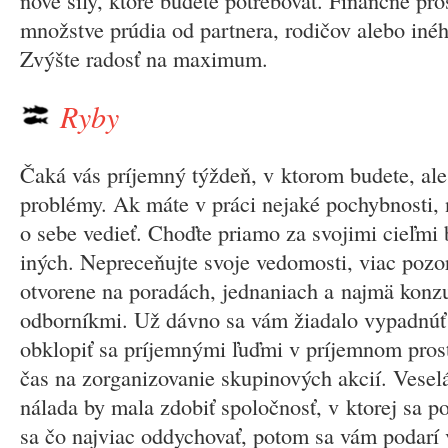
nové sily, ktoré budete potrebovať. Finančné pr
množstve prúdia od partnera, rodičov alebo iné
Zvýšte radosť na maximum.
Ryby
Čaká vás príjemný týždeň, v ktorom budete, ale 
problémy. Ak máte v práci nejaké pochybnosti, n
o sebe vedieť. Choďte priamo za svojimi cieľmi
iných. Nepreceňujte svoje vedomosti, viac pozo
otvorene na poradách, jednaniach a najmä konzu
odborníkmi. Už dávno sa vám žiadalo vypadnúť
obklopiť sa príjemnými ľuďmi v príjemnom prost
čas na zorganizovanie skupinových akcií. Vesel
nálada by mala zdobiť spoločnosť, v ktorej sa p
sa čo najviac oddychovať, potom sa vám podarí 