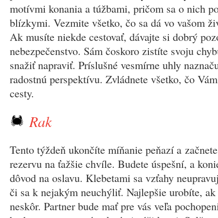
motívmi konania a túžbami, pričom sa o nich po
blízkymi. Vezmite všetko, čo sa dá vo vašom živ
Ak musíte niekde cestovať, dávajte si dobrý poz
nebezpečenstvo. Sám čoskoro zistíte svoju chyb
snažiť napraviť. Príslušné vesmírne uhly naznač
radostnú perspektívu. Zvládnete všetko, čo Vám
cesty.
Rak
Tento týždeň ukončíte míňanie peňazí a začnete si
rezervu na ťažšie chvíle. Budete úspešní, a koni
dôvod na oslavu. Klebetami sa vzťahy neupravuj
či sa k nejakým neuchýliť. Najlepšie urobíte, ak
neskôr. Partner bude mať pre vás veľa pochopen