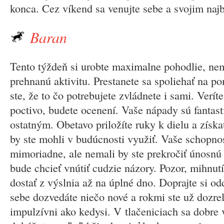
konca. Cez víkend sa venujte sebe a svojim najb
Baran
Tento týždeň si urobte maximalne pohodlie, ne
prehnanú aktivitu. Prestanete sa spoliehať na po
ste, že to čo potrebujete zvládnete i sami. Veríte
poctivo, budete ocenení. Vaše nápady sú fantasti
ostatným. Obetavo priložíte ruky k dielu a získa
by ste mohli v budúcnosti využiť. Vaše schopnos
mimoriadne, ale nemali by ste prekročiť únosnú
bude chcieť vnútiť cudzie názory. Pozor, mihnu
dostať z výslnia až na úplné dno. Doprajte si od
sebe dozvedáte niečo nové a rokmi ste už dozrel
impulzívni ako kedysi. V tlačeniciach sa dobre 