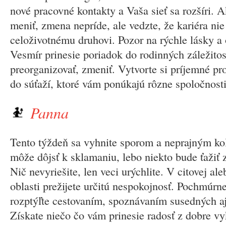
nové pracovné kontakty a Vaša sieť sa rozšíri. 
meniť, zmena nepríde, ale vedzte, že kariéra nie
celoživotnému druhovi. Pozor na rýchle lásky a
Vesmír prinesie poriadok do rodinných záležitost
preorganizovať, zmeniť. Vytvorte si príjemné pro
do súťaží, ktoré vám ponúkajú rôzne spoločnosti
Panna
Tento týždeň sa vyhnite sporom a neprajným ko
môže dôjsť k sklamaniu, lebo niekto bude ťažiť z
Nič nevyriešite, len veci urýchlite. V citovej al
oblasti prežijete určitú nespokojnosť. Pochmúrn
rozptýľte cestovaním, spoznávaním susedných aj
Získate niečo čo vám prinesie radosť z dobre vy