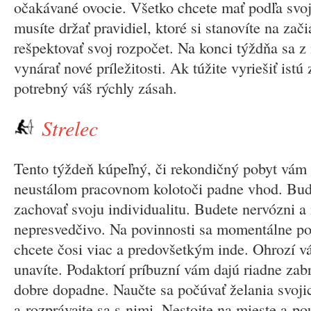
očakávané ovocie. Všetko chcete mať podľa svoji
musíte držať pravidiel, ktoré si stanovíte na zač
rešpektovať svoj rozpočet. Na konci týždňa sa z
vynárať nové príležitosti. Ak túžite vyriešiť istú z
potrebný váš rýchly zásah.
Strelec
Tento týždeň kúpeľný, či rekondičný pobyt vám 
neustálom pracovnom kolotoči padne vhod. Bude
zachovať svoju individualitu. Budete nervózni a 
nepresvedčivo. Na povinnosti sa momentálne po
chcete čosi viac a predovšetkým inde. Ohrozí vá
unavíte. Podaktorí príbuzní vám dajú riadne zabr
dobre dopadne. Naučte sa počúvať želania svoji
a rozprávajte sa s nimi. Nestojte na mieste a po