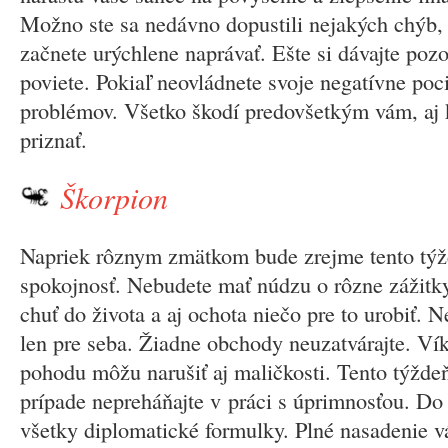
Možno ste sa nedávno dopustili nejakých chýb, 
začnete urýchlene naprávať. Ešte si dávajte poz
poviete. Pokiaľ neovládnete svoje negatívne poci
problémov. Všetko škodí predovšetkým vám, aj k
priznať.
Škorpion
Napriek rôznym zmätkom bude zrejme tento tý
spokojnosť. Nebudete mať núdzu o rôzne zážitk
chuť do života a aj ochota niečo pre to urobiť. N
len pre seba. Žiadne obchody neuzatvárajte. V
pohodu môžu narušiť aj maličkosti. Tento týžd
prípade nepreháňajte v práci s úprimnosťou. Do
všetky diplomatické formulky. Plné nasadenie v