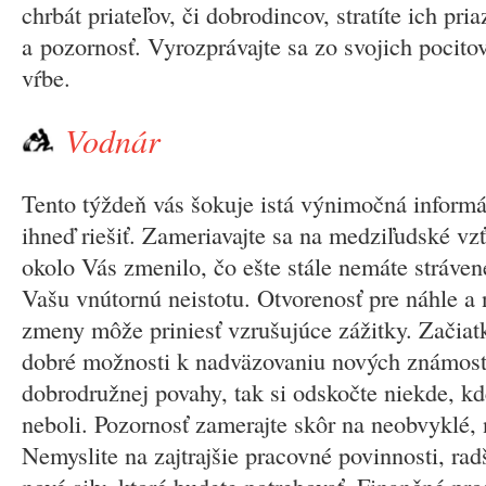
chrbát priateľov, či dobrodincov, stratíte ich pr
a pozornosť. Vyrozprávajte sa zo svojich pocitov
vŕbe.
Vodnár
Tento týždeň vás šokuje istá výnimočná informá
ihneď riešiť. Zameriavajte sa na medziľudské vzť
okolo Vás zmenilo, čo ešte stále nemáte stráven
Vašu vnútornú neistotu. Otvorenosť pre náhle a
zmeny môže priniesť vzrušujúce zážitky. Začia
dobré možnosti k nadväzovaniu nových známost
dobrodružnej povahy, tak si odskočte niekde, kd
neboli. Pozornosť zamerajte skôr na neobvyklé, 
Nemyslite na zajtrajšie pracovné povinnosti, rad