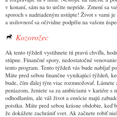
v konaní, sám na to určite nepríde. Zmení sa va
sporoch s nadriadeným ustúpte! Život s vami je
a usilovnosť sa očividne podpíšu na vašom úspe
Kozorožec
Ak tento týždeň vystihnete tú pravú chvíľu, ho
stúpne. Finančné spory, nedostatočné venovanie 
tento program. Tento týždeň vás bude nabíjať po
Máte pred sebou finančne vynikajúci týždeň, k
bude, čím ďalej tým viac rozmnožovať. Lámete 
peniazom, ženiete sa za ambíciami v kariére s
odhodlaním, ale váš život a emócie majú zabu
poistku. Máte pred sebou krásne obdobie, keď 
že dokážete zachrániť svet. Ak začnete robiť nie