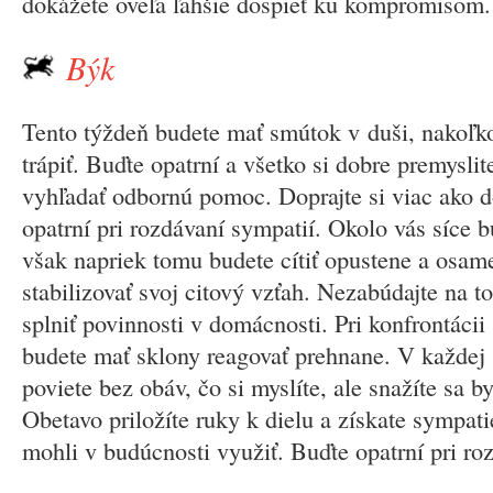
dokážete oveľa ľahšie dospieť ku kompromisom.
Býk
Tento týždeň budete mať smútok v duši, nakoľk
trápiť. Buďte opatrní a všetko si dobre premysl
vyhľadať odbornú pomoc. Doprajte si viac ako d
opatrní pri rozdávaní sympatií. Okolo vás síce b
však napriek tomu budete cítiť opustene a osam
stabilizovať svoj citový vzťah. Nezabúdajte na to
splniť povinnosti v domácnosti. Pri konfrontácii
budete mať sklony reagovať prehnane. V každej s
poviete bez obáv, čo si myslíte, ale snažíte sa byť
Obetavo priložíte ruky k dielu a získate sympatie
mohli v budúcnosti využiť. Buďte opatrní pri ro